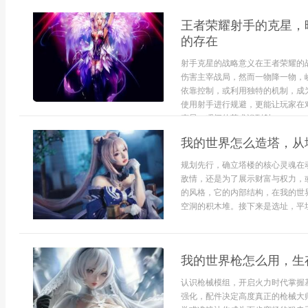
王者荣耀射手的克星，
的存在
射手克星的战略意义在王者荣耀的
伤害主宰战局，然而一物降一物，
依靠控制，或利用独特的机制，成
使用射手进行规避，更能让玩家在
克星，瞬间的艺术谈到射...
我的世界怎么造塔，从
规划先行，确立塔楼的核心灵魂在
敌情，还是为了展示财富与权力，
的风格，它的内部结构，在我的世
空洞的积木堆。接下来是选址，平坦的
我的世界枪怎么用，生
认识枪械模组，开启火力时代掌握
强化，配件决定高度真正的枪械大