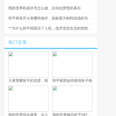
我的世界机器外壳怎么做，自动化梦想的基石
和平精英开火有哪些操作，副标题为制胜战场的关键技巧解析
**为什么和平精英没了人机，战术竞技生态的悄然变革**
热门文章
王者荣耀射手的克星，暗影中的致命猎手副标题，那些让射手颤抖
和平精英如何获得粒子炮，火力升级的
我的世界指令难度，从入门到精通的奇妙旅程，副标题，探索代码
我的世界物品给予NPC，一场虚拟与情