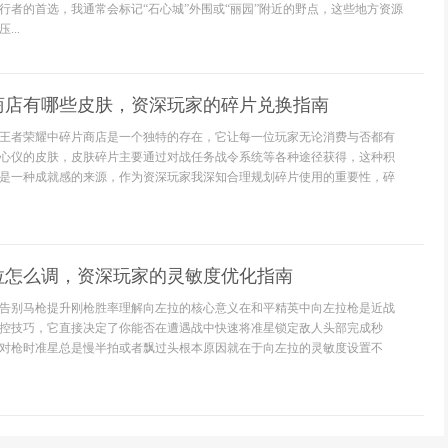
行者的首选，我通常会标记“石心城”外围或“丽园”附近的野点，这些地方资源
..
商店有哪些皮肤，资深玩家的碎片兑换指南
王者荣耀中碎片商店是一个独特的存在，它让每一位玩家无论消费与否都有
心仪的皮肤，皮肤碎片主要通过对战任务战令系统等各种途径获得，这种积
是一种成就感的来源，作为资深玩家我深知合理规划碎片使用的重要性，碎
拉怎么调，资深玩家的灵敏度优化指南
告别马枪提升刚枪胜率理解向左拉的核心意义在和平精英中向左拉枪是近战
控技巧，它直接决定了你能否在遭遇战中快速将准星锁定敌人头部完成秒
对枪时准星总是慢半拍或者飘过头根本原因就在于向左拉的灵敏度设置不