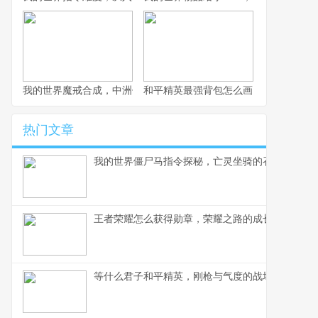
我的世界魔戒合成，中洲传奇的方块重塑
和平精英最强背包怎么画，战术大师的
热门文章
我的世界僵尸马指令探秘，亡灵坐骑的召唤艺术
王者荣耀怎么获得勋章，荣耀之路的成长印记
等什么君子和平精英，刚枪与气度的战场交响