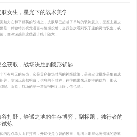
皮肤女生，星光下的战术美学
觉魅力在和平精英的战场上，皮肤早已超越了单纯的装饰意义，星座主题皮
更是一种独特的视觉语言与情感投射，当我首次看到双子座的灵动双生，或
紫，便深深感到这些设计绝非随意...
怎么获取，战场决胜的隐形钥匙
非可有可无的装饰，它是贯穿整场对局的神经脉络，是决定你最终是狼狈成
钥匙，资深玩家都明白，信息的不对称，往往能带来压倒性的优势，那么，
取呢。听觉，战场的第一道情报网闭上眼，你也能...
山谷打野，静谧之地的生存博弈，副标题，独行者的
性试炼
弈的起点单人山谷打野，开局便是心智的较量，地图上那些远离航线的静谧