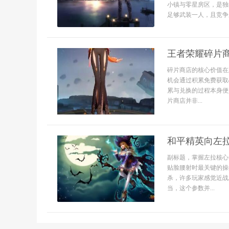
小镇与零星房区，是独
足够武装一人，且竞争压.
王者荣耀碎片
碎片商店的核心价值在
机会通过积累免费获取
累与兑换的过程本身便
片商店并非...
和平精英向左
副标题，掌握左拉核心
贴脸腰射时最关键的操
杀，许多玩家感觉近战
当，这个参数并...