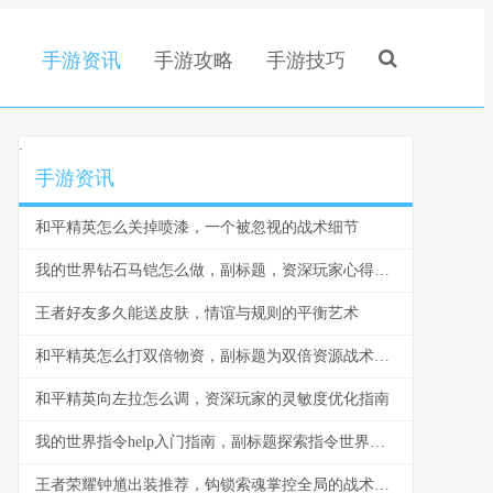
手游资讯
手游攻略
手游技巧
.
手游资讯
和平精英怎么关掉喷漆，一个被忽视的战术细节
我的世界钻石马铠怎么做，副标题，资深玩家心得与详尽步骤指南
王者好友多久能送皮肤，情谊与规则的平衡艺术
和平精英怎么打双倍物资，副标题为双倍资源战术致胜全解析
和平精英向左拉怎么调，资深玩家的灵敏度优化指南
我的世界指令help入门指南，副标题探索指令世界的钥匙
王者荣耀钟馗出装推荐，钩锁索魂掌控全局的战术核心