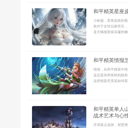
和平精英星座
小标题，星座皮肤的视
肤对于女性玩家而言，
是天蝎座那抹深邃的幽
和平精英情报
情报，在和平精英中绝
盒还是高举奖杯的隐形
这把钥匙究竟该如何获
和平精英单人
战术艺术与心
开局落点选择，智慧博