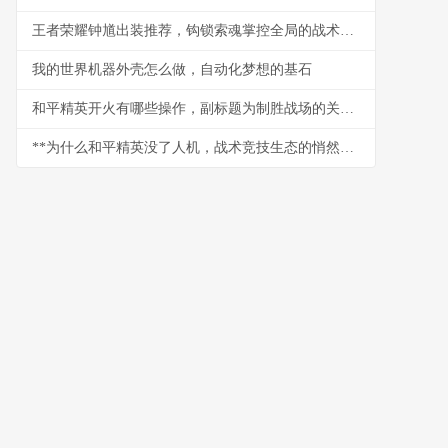
王者荣耀钟馗出装推荐，钩锁索魂掌控全局的战术核心
我的世界机器外壳怎么做，自动化梦想的基石
和平精英开火有哪些操作，副标题为制胜战场的关键技巧解析
**为什么和平精英没了人机，战术竞技生态的悄然变革**