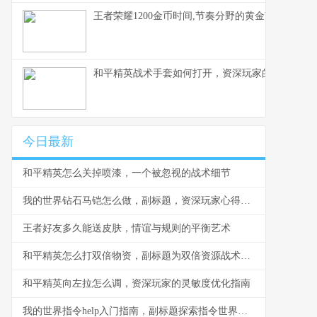
王者荣耀1200金币时间,节奏分野的黄金节点,副标
和平精英战术手套如何打开，资深玩家的战术配件
今日最新
和平精英怎么关掉喷漆，一个被忽视的战术细节
我的世界钻石马铠怎么做，副标题，资深玩家心得与详尽步骤指南
王者好友多久能送皮肤，情谊与规则的平衡艺术
和平精英怎么打双倍物资，副标题为双倍资源战术致胜全解析
和平精英向左拉怎么调，资深玩家的灵敏度优化指南
我的世界指令help入门指南，副标题探索指令世界的钥匙