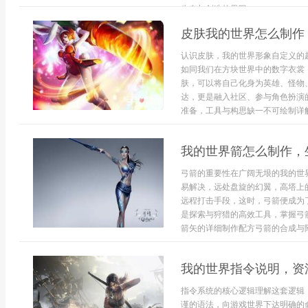
生存与创造的界限...
皮肤我的世界怎么制作
认识皮肤，我的世界形象自定义的
如同我们在方块世界中的数字衣裳
肤，可以将自己化身为英雄、怪物
达，更是融入社区、参与角色扮演
准备，工具与构思缺一不可绘制详解
我的世界箭怎么制作，
弓箭的重要性在广阔无垠的我的世
易解决，远处盘旋的幻翼，高塔上
远程打击手段，这时，弓箭便成为
是探索与狩猎的高效工具，掌握弓
箭矢的详细制作配方弓箭的合成与附
我的世界指令说明，资
指令系统的核心逻辑理解这套逻辑
谨的语法，向游戏世界下达明确的命令