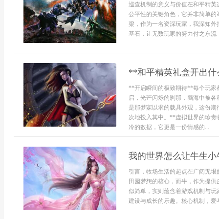
巡查机制的意义与价值在和平精英
公平性的关键角色，它并非简单的
梁，作为一名资深玩家，我深知外
基石，让无数玩家的努力付之东流，
**和平精英礼盒开出什
**开启瞬间的极致期待**每个玩
启，光芒闪烁的刹那，脑海中被各
是那梦寐以求的载具外观，这份期
次地投入其中。**虚拟世界的珍贵
冷的数据，它更是一份情感的...
我的世界怎么让牛生小
引言，牧场生活的起点在广阔无垠
田园梦想的核心，而牛，作为提供
似简单，实则蕴含着游戏机制与玩
建设与成长的乐趣。核心机制，爱与