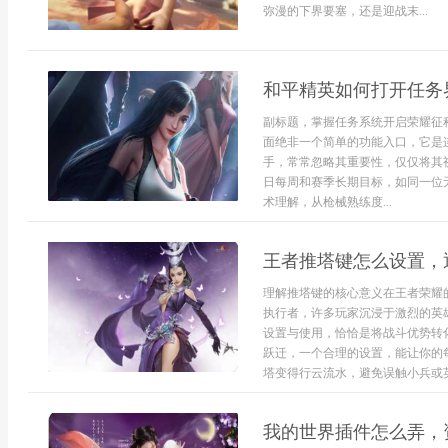
弥漫的下界要塞，还是迎战末...
和平精英如何打开任务
副标题，掌握任务系统开启荣耀征
面绝非一个简单的功能入口，它是
手，常常忽略其重要性，仅仅将其
日每周和赛季长期目标，如同一位
术理解，从枪械熟练度...
王者推塔键怎么设置，
理解推塔键的核心意义在王者荣耀
执行者，许多玩家沉浸于激烈的英
设置与使用，恰恰是将战斗优势转化
跃迁，一个合理的设置，能让你的
塔变得行云流水，避免误触小兵或英
我的世界插件怎么弄，