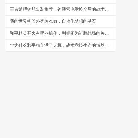
王者荣耀钟馗出装推荐，钩锁索魂掌控全局的战术核心
我的世界机器外壳怎么做，自动化梦想的基石
和平精英开火有哪些操作，副标题为制胜战场的关键技巧解析
**为什么和平精英没了人机，战术竞技生态的悄然变革**