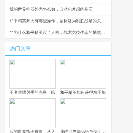
我的世界机器外壳怎么做，自动化梦想的基石
和平精英开火有哪些操作，副标题为制胜战场的关键技巧解析
**为什么和平精英没了人机，战术竞技生态的悄然变革**
热门文章
王者荣耀射手的克星，暗影中的致命猎手副标题，那些让射手颤抖
和平精英如何获得粒子炮，火力升级的
我的世界指令难度，从入门到精通的奇妙旅程，副标题，探索代码
我的世界物品给予NPC，一场虚拟与情