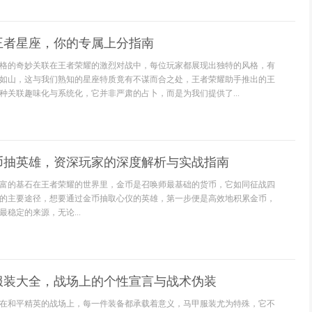
王者星座，你的专属上分指南
格的奇妙关联在王者荣耀的激烈对战中，每位玩家都展现出独特的风格，有
如山，这与我们熟知的星座特质竟有不谋而合之处，王者荣耀助手推出的王
种关联趣味化与系统化，它并非严肃的占卜，而是为我们提供了...
币抽英雄，资深玩家的深度解析与实战指南
富的基石在王者荣耀的世界里，金币是召唤师最基础的货币，它如同征战四
的主要途径，想要通过金币抽取心仪的英雄，第一步便是高效地积累金币，
稳定的来源，无论...
服装大全，战场上的个性宣言与战术伪装
在和平精英的战场上，每一件装备都承载着意义，马甲服装尤为特殊，它不