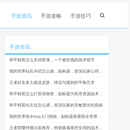
手游资讯
手游攻略
手游技巧
.
手游资讯
和平精英怎么关掉喷漆，一个被忽视的战术细节
我的世界钻石马铠怎么做，副标题，资深玩家心得与详尽步骤指南
王者好友多久能送皮肤，情谊与规则的平衡艺术
和平精英怎么打双倍物资，副标题为双倍资源战术致胜全解析
和平精英向左拉怎么调，资深玩家的灵敏度优化指南
我的世界指令help入门指南，副标题探索指令世界的钥匙
王者荣耀钟馗出装推荐，钩锁索魂掌控全局的战术核心