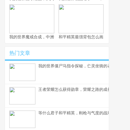
我的世界魔戒合成，中洲传奇的方块重塑
和平精英最强背包怎么画，战术大师的
热门文章
我的世界僵尸马指令探秘，亡灵坐骑的召唤艺术
王者荣耀怎么获得勋章，荣耀之路的成长印记
等什么君子和平精英，刚枪与气度的战场交响