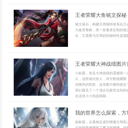
王者荣耀大鱼铭文探秘
铭文基石，构建庄周独特体系在王
力备受青睐，而一套量身定制的铭
在，它需要与庄周的技能特性及团队
王者荣耀大神战绩图片
小标题，初见大神战绩的震撼第一
久，连胜场次惊人，评分数据耀眼
却嘹亮的凯歌，这张图片瞬间抓住
我们窥见了一个顶尖玩家所达到的
在这张小小的战绩截...
我的世界怎么探索，方
副标题，从孤独足迹到璀璨文明初
正的探索便拥有了腾飞的翅膀，此