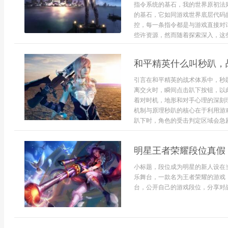
指令系统的基石，我的世界原初法
的基石，它如同游戏世界底层代码
控，每一条指令都是与游戏直接对
些许资源，然而随着探索深入，这些
和平精英什么叫秒趴，
引言在和平精英的战术体系中，秒
离交火时，瞬间点击趴下按钮，以
着对时机，地形和对手心理的深刻
机制与原理秒趴的核心在于利用游
趴下时，角色的受击判定区域会急剧
明星王者荣耀段位真假
小标题，段位成为明星的新人设在
乐舞台，一款名为王者荣耀的游戏
台，公开自己的游戏段位，分享对战