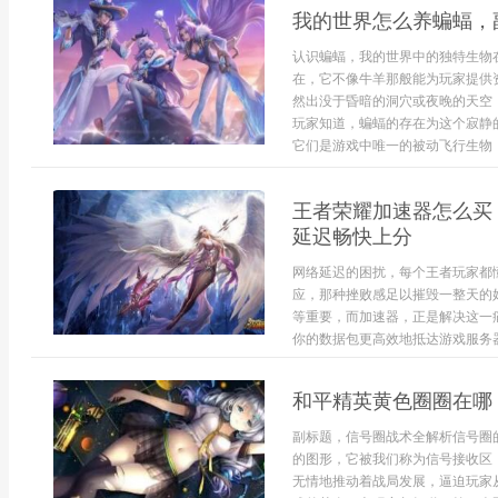
我的世界怎么养蝙蝠，
认识蝙蝠，我的世界中的独特生物
在，它不像牛羊那般能为玩家提供
然出没于昏暗的洞穴或夜晚的天空
玩家知道，蝙蝠的存在为这个寂静
它们是游戏中唯一的被动飞行生物，
王者荣耀加速器怎么买
延迟畅快上分
网络延迟的困扰，每个王者玩家都
应，那种挫败感足以摧毁一整天的
等重要，而加速器，正是解决这一
你的数据包更高效地抵达游戏服务器，
和平精英黄色圈圈在哪
副标题，信号圈战术全解析信号圈
的图形，它被我们称为信号接收区
无情地推动着战局发展，逼迫玩家