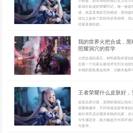
小标题，勋章系统的核心意义在王
家成长轨迹的荣耀印记，每一枚勋
成，或是某项技艺的精进，获得勋
排位之旅有了阶段性的里程碑，也
径最直接的勋...
我的世界火把合成，黑
照耀洞穴的哲学
火把合成的基石，材料获取的原始旅程
志着一个玩家从被动求生到主动创
木棍的获取看似简单，分解木板即可
王者荣耀什么皮肤好，
皮肤品质分级，选择的基础认知在
荣耀典藏等，不同等级皮肤带来的
相对亲民适合预算有限的玩家，史
与专属语音，能大幅提升对局手感
与更华...