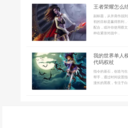
王者荣耀怎么
副标题，从并肩作战到
初的目标是赢得胜利，
配合，或许你使用蔡文
种在紧张对战中...
我的世界单人
代码权杖
指令的基石，创造与生
帮手，通过时间设置指
漫长的黑夜，专注于白