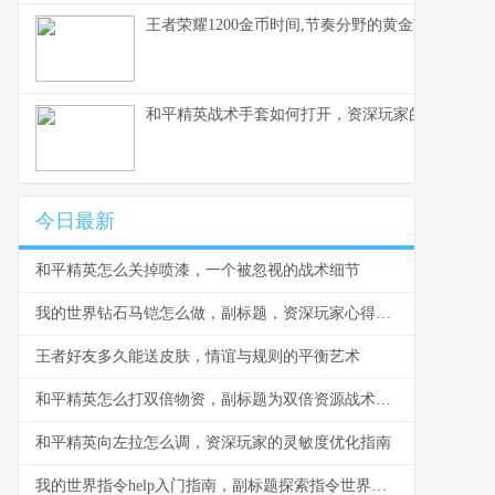
王者荣耀1200金币时间,节奏分野的黄金节点,副标
和平精英战术手套如何打开，资深玩家的战术配件
今日最新
和平精英怎么关掉喷漆，一个被忽视的战术细节
我的世界钻石马铠怎么做，副标题，资深玩家心得与详尽步骤指南
王者好友多久能送皮肤，情谊与规则的平衡艺术
和平精英怎么打双倍物资，副标题为双倍资源战术致胜全解析
和平精英向左拉怎么调，资深玩家的灵敏度优化指南
我的世界指令help入门指南，副标题探索指令世界的钥匙