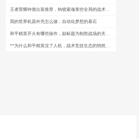
王者荣耀钟馗出装推荐，钩锁索魂掌控全局的战术核心
我的世界机器外壳怎么做，自动化梦想的基石
和平精英开火有哪些操作，副标题为制胜战场的关键技巧解析
**为什么和平精英没了人机，战术竞技生态的悄然变革**