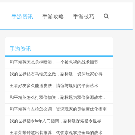
手游资讯
手游攻略
手游技巧
.
手游资讯
和平精英怎么关掉喷漆，一个被忽视的战术细节
我的世界钻石马铠怎么做，副标题，资深玩家心得与详尽步骤指南
王者好友多久能送皮肤，情谊与规则的平衡艺术
和平精英怎么打双倍物资，副标题为双倍资源战术致胜全解析
和平精英向左拉怎么调，资深玩家的灵敏度优化指南
我的世界指令help入门指南，副标题探索指令世界的钥匙
王者荣耀钟馗出装推荐，钩锁索魂掌控全局的战术核心