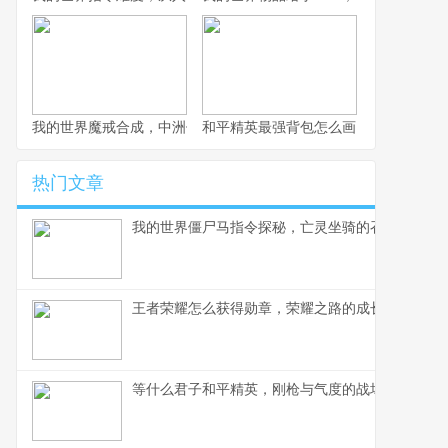
我的世界魔戒合成，中洲传奇的方块重塑
和平精英最强背包怎么画，战术大师的
热门文章
我的世界僵尸马指令探秘，亡灵坐骑的召唤艺术
王者荣耀怎么获得勋章，荣耀之路的成长印记
等什么君子和平精英，刚枪与气度的战场交响