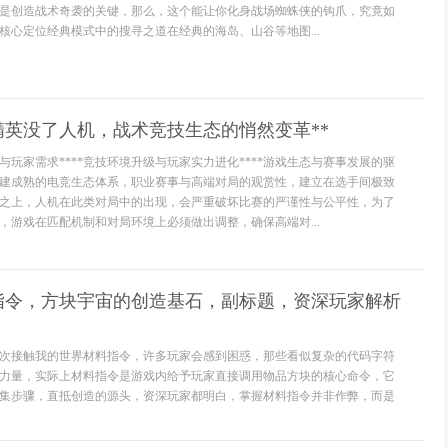
是创造战术奇袭的关键，那么，这个能让你化身战场蜘蛛侠的钩爪，究竟如
核心定位经典模式中的搜寻之道在经典的海岛、山谷等地图...
精英没了人机，战术竞技生态的悄然变革**
与玩家需求****竞技环境升级与玩家实力进化****游戏生态与赛事发展的驱
构建成熟的电竞生态体系，职业赛事与高端对局的观赏性，建立在选手间极致
之上，人机在此类对局中的出现，会严重破坏比赛的严谨性与公平性，为了
，游戏在匹配机制和对局环境上必须做出调整，确保高端对...
指令，方块宇宙的创造基石，副标题，资深玩家解析
次接触我的世界材料指令，许多玩家会感到困惑，那些看似复杂的代码字符
力量，实际上材料指令是游戏内给予玩家直接调用物品方块的核心命令，它
集步骤，直抵创造的源头，资深玩家都明白，掌握材料指令并非作弊，而是