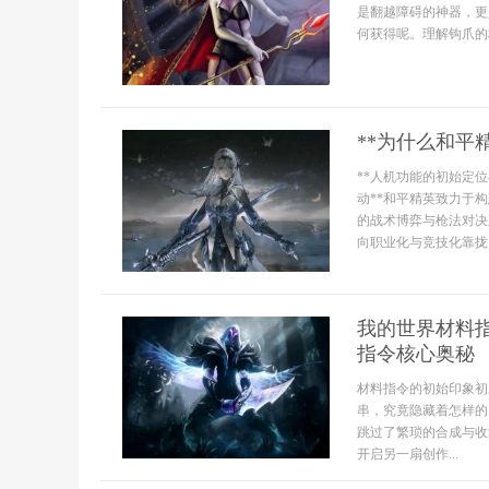
是翻越障碍的神器，更
何获得呢。理解钩爪的
**为什么和平
**人机功能的初始定位
动**和平精英致力于
的战术博弈与枪法对决
向职业化与竞技化靠拢
我的世界材料
指令核心奥秘
材料指令的初始印象初
串，究竟隐藏着怎样的
跳过了繁琐的合成与收
开启另一扇创作...