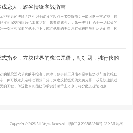
结成恋人，峡谷情缘实战指南
亲密关系的进阶之路相识于峡谷的起点王者荣耀作为一款团队竞技游戏，最
但许多深刻的情谊也由此萌芽，想要结成恋人，第一步往往始于一场默契的
姬一次次救残血的他于塔下，或许他用的李白总在你被围攻时从天而降，这
模式指令，方块世界的魔法咒语，副标题，独行侠的
存的桥梁游戏节奏的掌控者，效率与叙事的工具指令是掌控游戏节奏的绝佳
令，你可以永久定格壮丽的日落，为建筑拍摄提供完美光影，或是快速跳过
天的工程，传送指令则能让你瞬息跨越千山万水，将分散的探险地点...
Copyright © 2026 All Rights Reserved.
赣ICP备2025053760号-23
XML地图