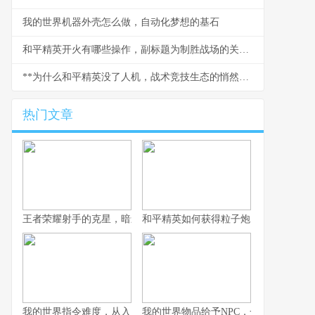
我的世界机器外壳怎么做，自动化梦想的基石
和平精英开火有哪些操作，副标题为制胜战场的关键技巧解析
**为什么和平精英没了人机，战术竞技生态的悄然变革**
热门文章
王者荣耀射手的克星，暗影中的致命猎手副标题，那些让射手颤抖
和平精英如何获得粒子炮，火力升级的
我的世界指令难度，从入门到精通的奇妙旅程，副标题，探索代码
我的世界物品给予NPC，一场虚拟与情